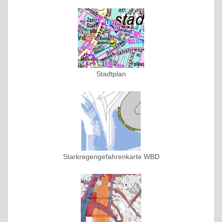
Stadtplan
Starkregengefahrenkarte WBD